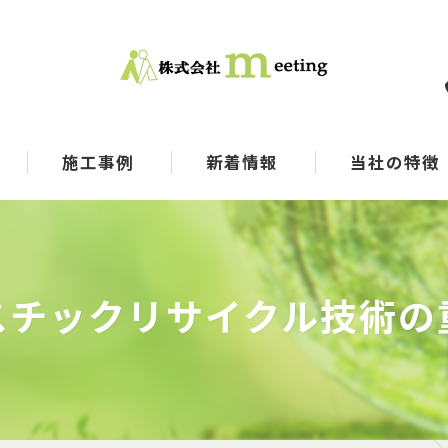
施工事例
新着情報
当社の特徴
コンサル
メーカー
スチックリサイクル技術の
SDGs
選別
マテリアルリサイ