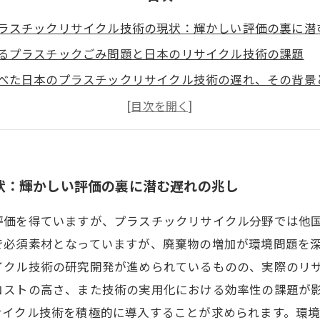
ラスチックリサイクル技術の現状：輝かしい評価の裏に潜
るプラスチックごみ問題と日本のリサイクル技術の課題
べた日本のプラスチックリサイクル技術の遅れ、その背景
力があるのに遅れが生じる理由：日本のリサイクル現場の
けて進むべき道：日本のプラスチックリサイクルの革新と
ックリサイクルの重要性を再認識することの意義
服し持続可能な社会を目指す日本の技術革新
状：輝かしい評価の裏に潜む遅れの兆し
評価を得ていますが、プラスチックリサイクル分野では他
で必須素材となっていますが、廃棄物の増加が環境問題を
イクル技術の研究開発が進められているものの、実際のリ
コストの高さ、また技術の実用化における効率性の課題が
サイクル技術を積極的に導入することが求められます。環