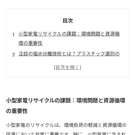
目次
小型家電リサイクルの課題：環境問題と資源循
環の重要性
注目の塩水分離技術とは？プラスチック選別の
新たな扉を開く
機械だけでは不十分？人の目による微妙な選別
の秘密
塩水分離と人の技術が融合して生まれる高品質
小型家電リサイクルの課題：環境問題と資源循環
リサイクル素材
の重要性
未来に繋げる資源循環：小型家電リサイクルの
革新と人の技術の役割
小型家電のリサイクルは、環境負荷の軽減と資源循環の
小型家電リサイクルで注目すべき塩水分離の仕
促進において非常に重要です。特に、小型家電に含まれ