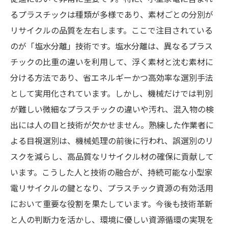
組みとその効果
るプラスチックは種類が多様であり、素材ごとの分別が
リサイクルの品質を左右します。ここで注目されている
リサイクル現場を支える技術者たち：人の力が
のが「塩水分離」技術です。塩水分離は、異なるプラス
生む資源再生の現場
チックの比重の違いを利用して、浮く素材と沈む素材に
分ける方法であり、省エネルギーかつ高効率な選別手法
として実用化されています。しかし、機械だけでは判別
が難しい微細なプラスチックの違いや汚れ、混入物の検
出には人の目と技術が欠かせません。熟練した作業者に
よる目視選別は、機械処理の前後に行われ、誤選別のリ
スクを減らし、高品質なリサイクル材の確保に貢献して
います。こうした人と技術の融合が、持続可能な小型家
電リサイクルの鍵となり、プラスチック資源の有効活用
において重要な役割を果たしています。今後も技術革新
と人の判断力を活かし、環境に優しい資源循環の実現を