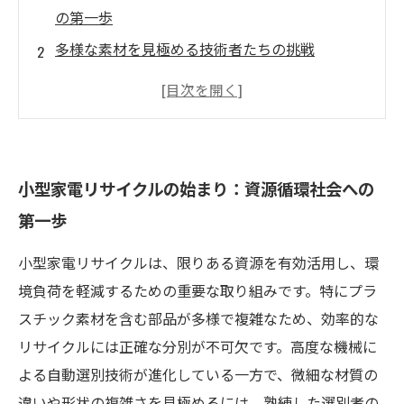
の第一歩
多様な素材を見極める技術者たちの挑戦
機械と人の共存：選別作業における熟練技術の
価値
プラスチック素材の分別がもたらす未来の可能
性
小型家電リサイクルの始まり：資源循環社会への
小型家電リサイクルの現場で輝く人の技術の真
第一歩
髄
なぜ人の技術が小型家電リサイクルで今なお重
小型家電リサイクルは、限りある資源を有効活用し、環
要なのか
境負荷を軽減するための重要な取り組みです。特にプラ
スチック素材を含む部品が多様で複雑なため、効率的な
選別者の技が切り開く持続可能なリサイクル社
リサイクルには正確な分別が不可欠です。高度な機械に
会の未来
よる自動選別技術が進化している一方で、微細な材質の
違いや形状の複雑さを見極めるには、熟練した選別者の