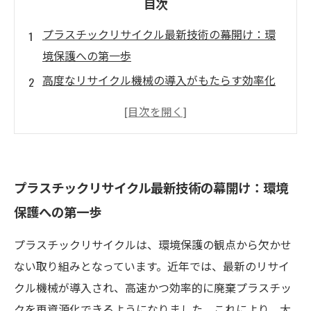
目次
プラスチックリサイクル最新技術の幕開け：環
境保護への第一歩
高度なリサイクル機械の導入がもたらす効率化
の秘訣
熟練職人の技術が機械性能を最大限に引き出す
理由
最新機械と職人技の融合による持続可能なリサ
プラスチックリサイクル最新技術の幕開け：環境
イクルシステム構築
保護への第一歩
現場から見る未来：プラスチックリサイクルの
進化と人の役割
プラスチックリサイクルは、環境保護の観点から欠かせ
プラスチックリサイクルを加速する最新技術と
ない取り組みとなっています。近年では、最新のリサイ
は？
クル機械が導入され、高速かつ効率的に廃棄プラスチッ
クを再資源化できるようになりました。これにより、大
機械だけじゃない！人の技がリサイクルの鍵を