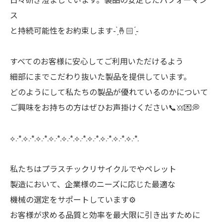
ス
と持続可能性をお約束します- ̗̀‪🤞🏻 ̖́-
すべてのお客様に安心してご利用いただけるよう
細部にまでこだわり抜いた製品を提供しています。
どのようにして私たちの製品が優れているのかについて
ご興味をお持ちの方はぜひお声掛けください📞𖦆💌💭
⟡.·*.⟡.·*.⟡.·*.⟡.·*.⟡.·*.⟡.·*.⟡.·*.⟡.·*.⟡.·*.⟡.·*.
私たちはプラスチックリサイクルでやペレット
製造において、企業様のニーズに応じた最適な
機械の選定をサポートしています⚙️
お客様が求める品質と効率を最大限に引き出すために