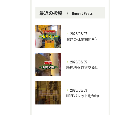
最近の投稿
Recent Posts
2026/08/07
お盆の休業期間☘ ̖́-
2026/08/05
粉砕機⚙️刃物交換🦾
2026/08/03
HDPEパレット粉砕物