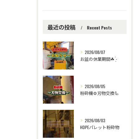
最近の投稿
Recent Posts
2026/08/07
お盆の休業期間☘ ̖́-
2026/08/05
粉砕機⚙️刃物交換🦾
2026/08/03
HDPEパレット粉砕物