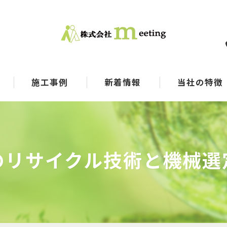
施工事例
新着情報
当社の特徴
コンサル
メーカー
のリサイクル技術と機械選
SDGs
選別
マテリアルリサイ