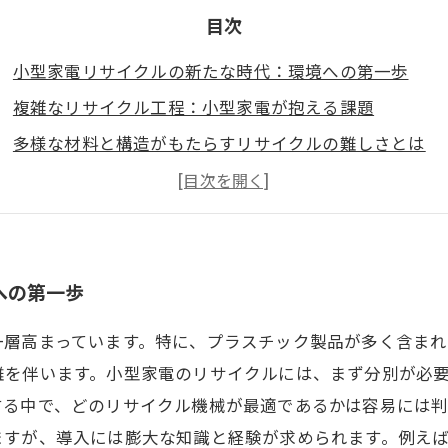
目次
小型家電リサイクルの新たな時代：環境への第一歩
複雑なリサイクル工程：小型家電が抱える課題
多様な材料と構造がもたらすリサイクルの難しさとは
最適な機械選定の重要性：効率的なリサイクルを目指し
新技術の登場：小型家電リサイクルを変える革新性
業界の進化に対応するための知識と経験
持続可能な未来のために：小型家電リサイクルの成功事
への第一歩
一層高まっています。特に、プラスチック製品が多く含ま
難を伴います。小型家電のリサイクルには、まず分別が必
する中で、どのリサイクル機械が最適であるかは容易には
ますが、導入には膨大な知識と経験が求められます。例え