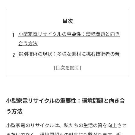
目次
小型家電リサイクルの重要性：環境問題と向き
合う方法
選別技術の現状：多様な素材に挑む技術者の苦
悩
未来を見据えた小型家電の選別：最新技術の導
入
現場での課題解決：リサイクルプロセスの改善
小型家電リサイクルの重要性：環境問題と向き合
に向けた取り組み
う方法
小型家電選別の未来：持続可能な社会の実現に
向けて
小型家電のリサイクルは、私たちの生活の質を向上させ
効率的な選別方法：業界に新たな風を吹き込む
るだけでなく、環境問題への対応にも繋がります。近