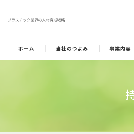
プラスチック業界の人材育成戦略
ホーム
当社のつよみ
事業内容
機械選定
指導/サポート