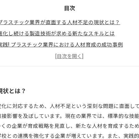
目次
プラスチック業界が直面する人材不足の現状とは？
進化し続ける製造技術が求める新たなスキルとは
実践! プラスチック業界における人材育成の成功事例
持続可能な成長を実現するための戦略的アプローチ
企業が育てる次世代の人材: 未来のプラスチック業界を支
プラスチック製造業における人材育成の新たな展望
未来を切り開くための具体的な育成プランとは？
現状とは？
変化に対応するため、人材不足という深刻な問題に直面し
直接影響を及ぼしています。現在の業界では、標準的な技
多くの企業が育成戦略を見直し、新たな人材を育成するた
学校との連携を強化する企業が増えています。また、実践