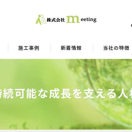
施工事例
新着情報
当社の特徴
コンサル
メーカー
持続可能な成長を支える人
SDGs
選別
マテリアルリサイ