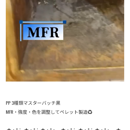
PP 3種類マスターバッチ黒
MFR・強度・色を調整してペレット製造♻️
.★・*；..★・*：.★・*・。★・*；..★・*：.★・*・。.★