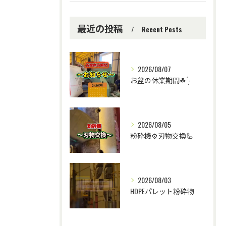
最近の投稿
Recent Posts
2026/08/07
お盆の休業期間☘ ̖́-
2026/08/05
粉砕機⚙️刃物交換🦾
2026/08/03
HDPEパレット粉砕物