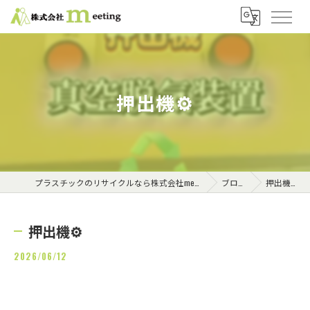
押出機⚙️
プラスチックのリサイクルなら株式会社meeting
ブログ
押出機⚙️
押出機⚙️
2026/06/12