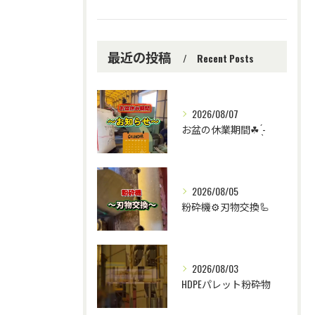
最近の投稿
Recent Posts
2026/08/07
お盆の休業期間☘ ̖́-
2026/08/05
粉砕機⚙️刃物交換🦾
2026/08/03
HDPEパレット粉砕物