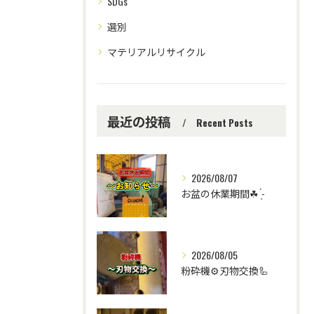
SDGs
選別
マテリアルリサイクル
最近の投稿
Recent Posts
2026/08/07
お盆の休業期間☘ ̖́-
2026/08/05
粉砕機⚙️刃物交換🦾