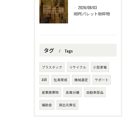
2026/08/03
HDPEパレット粉砕物
タグ
Tags
プラスチック
リサイクル
小型家電
ASR
社員育成
機械選定
サポート
産業廃棄物
金属分離
自動車部品
補助金
排出元責任