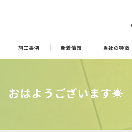
施工事例
新着情報
当社の特徴
コンサル
メーカー
おはようございます☀
SDGs
選別
マテリアルリサイ