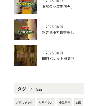
2026/08/07
お盆の休業期間☘ ̖́-
2026/08/05
粉砕機⚙️刃物交換🦾
2026/08/03
HDPEパレット粉砕物
タグ
Tags
プラスチック
リサイクル
小型家電
ASR