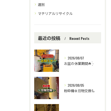
選別
マテリアルリサイクル
最近の投稿
Recent Posts
2026/08/07
お盆の休業期間☘ ̖́-
2026/08/05
粉砕機⚙️刃物交換🦾