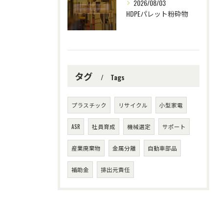
2026/08/03
HDPEパレット粉砕物
タグ
Tags
プラスチック
リサイクル
小型家電
ASR
社員育成
機械選定
サポート
産業廃棄物
金属分離
自動車部品
補助金
排出元責任